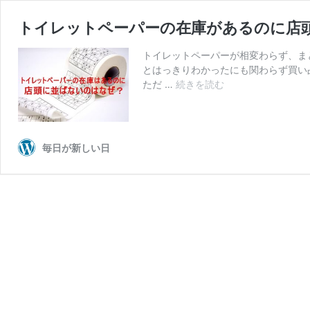
トイレットペーパーの在庫があるのに店
トイレットペーパーが相変わらず、ま
とはっきりわかったにも関わらず買い
ト
ただ …
続きを読む
イ
レ
ッ
ト
毎日が新しい日
ペ
ー
パ
ー
の
在
庫
が
あ
る
の