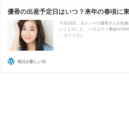
優香の出産予定日はいつ？来年の春頃に
11月20日、タレントの優香さんが妊
いくとのこと。 バラエティ番組やC
優
…
続きを読む
香
の
出
産
毎日が新しい日
予
定
日
は
い
つ？
来
年
の
春
頃