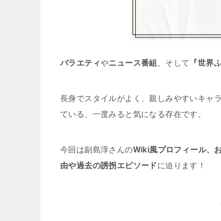
バラエティ
や
ニュース番組
、そして
『世界
長身でスタイルがよく、親しみやすいキャ
ている、一度みると気になる存在です。
今回は副島淳さんの
Wiki風プロフィール
由や過去の誘拐エピソード
に迫ります！