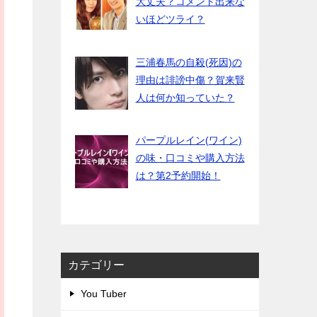
大丈夫？コメント出来な
いほどツライ？
三浦春馬の自殺(死因)の
理由は誹謗中傷？賀来賢
人は何か知っていた？
パープルレイン(ワイン)
の味・口コミや購入方法
は？第2予約開始！
カテゴリー
You Tuber