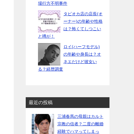
場行方不明事件
タピオカ店の店長(オ
ーナー)の年齢や性格
は？怖くてしつこい
と噂が！
ロイ(ハーフモデル)
の年齢や身長は？オ
ネエだけど彼女い
る？経歴調査
最近の投稿
三浦春馬の母親はカルト
宗教の信者？二度の離婚
経験でハマってしまっ