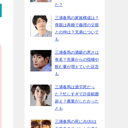
た？
三浦春馬の家族構成は？
母親は再婚で義理の父親
との仲は？兄弟について
も
三浦春馬の酒癖の悪さは
有名？先輩からの指摘や
飲む量が増えていた証言
も
三浦春馬は過労死だっ
た？忙しすぎて許容範囲
超え？農業がしたかった
とも
三浦春馬の死にJUJUは