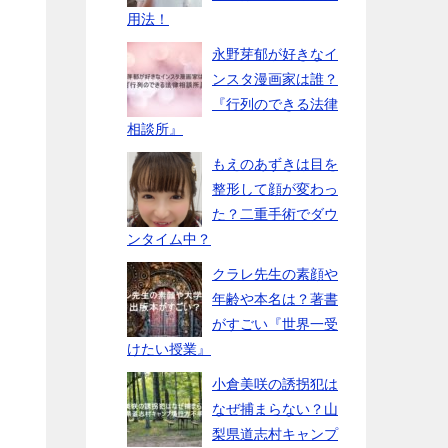
用法！
永野芽郁が好きなイ
ンスタ漫画家は誰？
『行列のできる法律
相談所』
もえのあずきは目を
整形して顔が変わっ
た？二重手術でダウ
ンタイム中？
クラレ先生の素顔や
年齢や本名は？著書
がすごい『世界一受
けたい授業』
小倉美咲の誘拐犯は
なぜ捕まらない？山
梨県道志村キャンプ