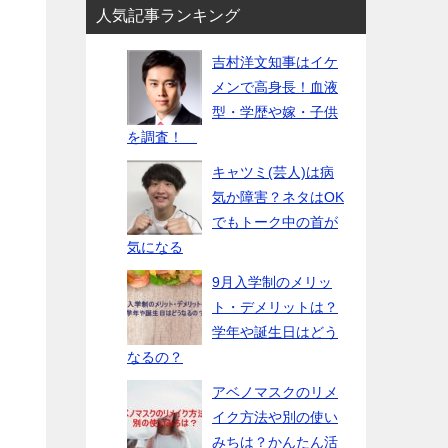
人気記事ランキング
吉村洋文知事はイケ
メンで高身長！血液
型・学歴や嫁・子供
を調査！
キャツミ(芸人)は病
気か障害？ネタはOK
でもトーク中の首が
気になる
9月入学制のメリッ
ト・デメリットは？
学年や誕生日はどう
なるの？
アベノマスクのリメ
イク方法や別の使い
みちは？かんたん活