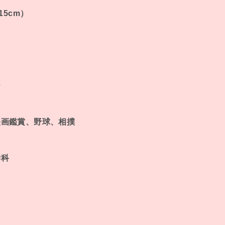
15cm）
ー
映画鑑賞、野球、相撲
学科