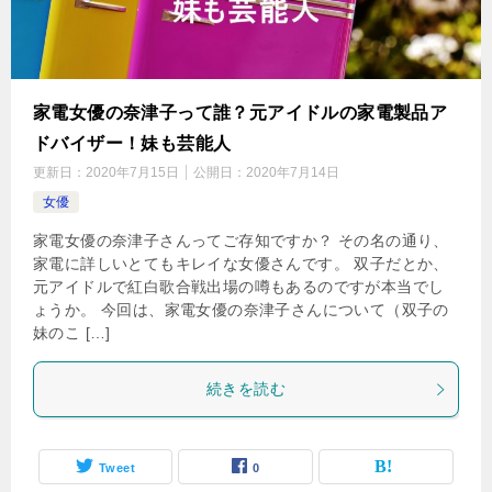
家電女優の奈津子って誰？元アイドルの家電製品ア
ドバイザー！妹も芸能人
更新日：
2020年7月15日
公開日：
2020年7月14日
女優
家電女優の奈津子さんってご存知ですか？ その名の通り、
家電に詳しいとてもキレイな女優さんです。 双子だとか、
元アイドルで紅白歌合戦出場の噂もあるのですが本当でし
ょうか。 今回は、家電女優の奈津子さんについて（双子の
妹のこ […]
続きを読む
Tweet
0