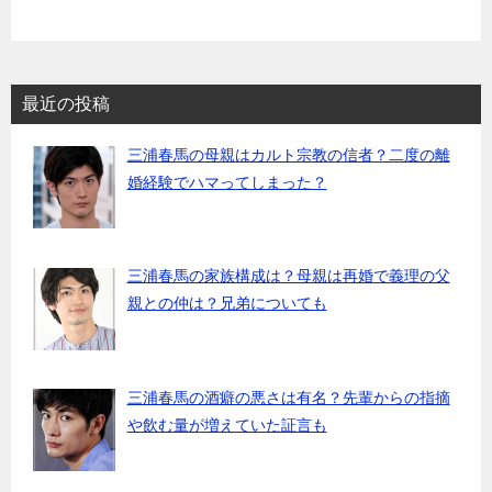
最近の投稿
三浦春馬の母親はカルト宗教の信者？二度の離
婚経験でハマってしまった？
三浦春馬の家族構成は？母親は再婚で義理の父
親との仲は？兄弟についても
三浦春馬の酒癖の悪さは有名？先輩からの指摘
や飲む量が増えていた証言も