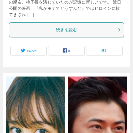
の親友、桃子役を演じていたのが記憶に新しいです。 近日
公開の映画、『私がモテてどうすんだ』ではヒロインに抜
てきされ […]
続きを読む
Tweet
0