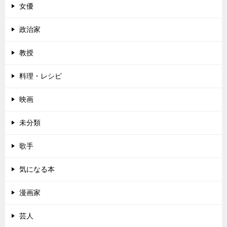
女優
政治家
教授
料理・レシピ
映画
未分類
歌手
気になる本
漫画家
芸人