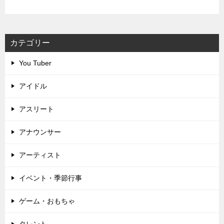
カテゴリー
You Tuber
アイドル
アスリート
アナウンサー
アーティスト
イベント・季節行事
ゲーム・おもちゃ
タレント