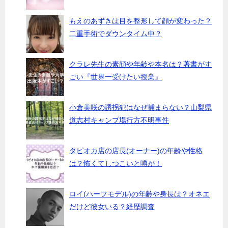
もえのあずきは目を整形して顔が変わった？
二重手術でダウンタイム中？
クラレ先生の素顔や年齢や本名は？著書がす
ごい『世界一受けたい授業』
小倉美咲の誘拐犯はなぜ捕まらない？山梨県
道志村キャンプ場行方不明事件
タピオカ店の店長(オーナー)の年齢や性格
は？怖くてしつこいと噂が！
ロイ(ハーフモデル)の年齢や身長は？オネエ
だけど彼女いる？経歴調査