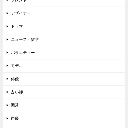
デザイナー
ドラマ
ニュース・雑学
バラエティー
モデル
俳優
占い師
囲碁
声優