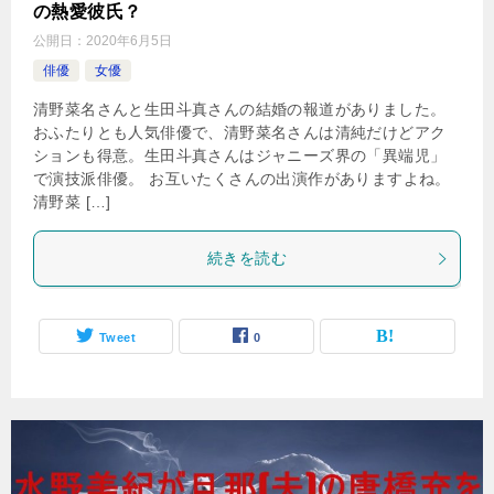
の熱愛彼氏？
公開日：
2020年6月5日
俳優
女優
清野菜名さんと生田斗真さんの結婚の報道がありました。
おふたりとも人気俳優で、清野菜名さんは清純だけどアク
ションも得意。生田斗真さんはジャニーズ界の「異端児」
で演技派俳優。 お互いたくさんの出演作がありますよね。
清野菜 […]
続きを読む
Tweet
0