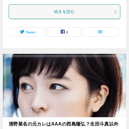
続きを読む
Tweet
0
清野菜名の元カレはAAAの西島隆弘？生田斗真以外