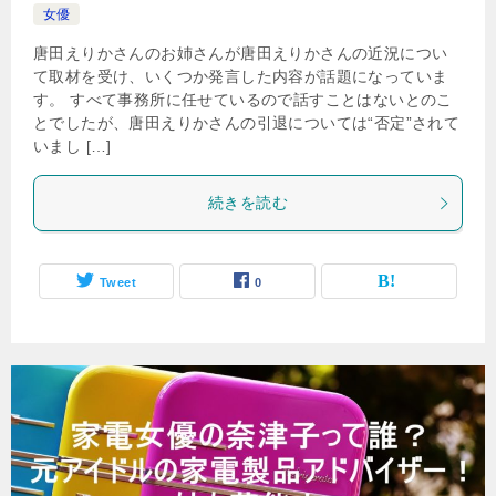
女優
唐田えりかさんのお姉さんが唐田えりかさんの近況につい
て取材を受け、いくつか発言した内容が話題になっていま
す。 すべて事務所に任せているので話すことはないとのこ
とでしたが、唐田えりかさんの引退については“否定”されて
いまし […]
続きを読む
Tweet
0