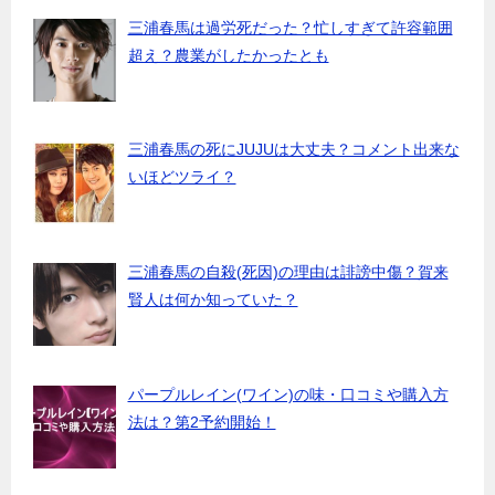
三浦春馬は過労死だった？忙しすぎて許容範囲
超え？農業がしたかったとも
三浦春馬の死にJUJUは大丈夫？コメント出来な
いほどツライ？
三浦春馬の自殺(死因)の理由は誹謗中傷？賀来
賢人は何か知っていた？
パープルレイン(ワイン)の味・口コミや購入方
法は？第2予約開始！