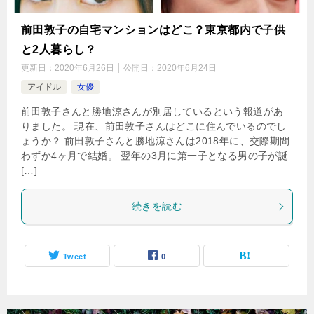
前田敦子の自宅マンションはどこ？東京都内で子供
と2人暮らし？
更新日：
2020年6月26日
公開日：
2020年6月24日
アイドル
女優
前田敦子さんと勝地涼さんが別居しているという報道があ
りました。 現在、前田敦子さんはどこに住んでいるのでし
ょうか？ 前田敦子さんと勝地涼さんは2018年に、交際期間
わずか4ヶ月で結婚。 翌年の3月に第一子となる男の子が誕
[…]
続きを読む
Tweet
0