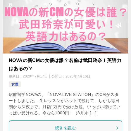
NOVAの新CMの女優は誰？名前は武田玲奈！英語力
はあるの？
更新日：
2020年7月17日
公開日：
2020年7月16日
女優
駅前留学NOVAの、「NOVA LIVE STATION」のCMがスタ
ートしました。 生レッスンがネットで覗けて、しかも毎日
朝から深夜まで。月額1万円で受け放題。いっぱい聴けてい
っぱい受けれる。今なら1000円！（8月末 […]
続きを読む