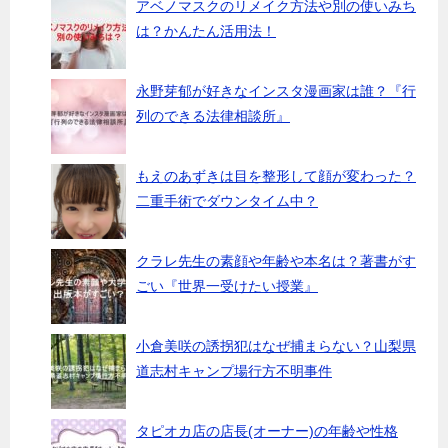
アベノマスクのリメイク方法や別の使いみち
は？かんたん活用法！
永野芽郁が好きなインスタ漫画家は誰？『行
列のできる法律相談所』
もえのあずきは目を整形して顔が変わった？
二重手術でダウンタイム中？
クラレ先生の素顔や年齢や本名は？著書がす
ごい『世界一受けたい授業』
小倉美咲の誘拐犯はなぜ捕まらない？山梨県
道志村キャンプ場行方不明事件
タピオカ店の店長(オーナー)の年齢や性格