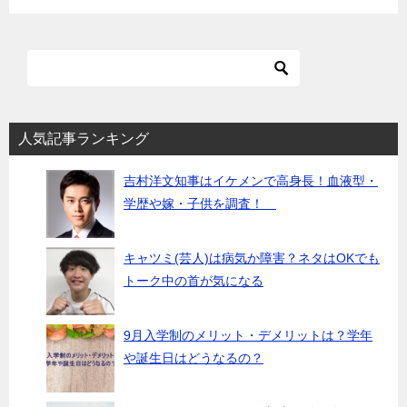
人気記事ランキング
吉村洋文知事はイケメンで高身長！血液型・
学歴や嫁・子供を調査！
キャツミ(芸人)は病気か障害？ネタはOKでも
トーク中の首が気になる
9月入学制のメリット・デメリットは？学年
や誕生日はどうなるの？