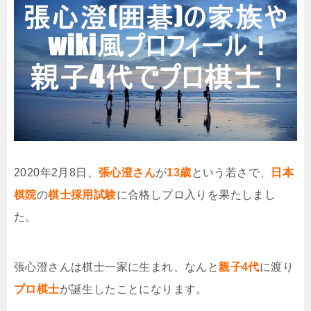
2020年2月8日、
張心澄さん
が
13歳
という若さで、
日本
棋院
の
棋士採用試験
に合格しプロ入りを果たしまし
た。
張心澄さんは棋士一家に生まれ、なんと
親子4代
に渡り
プロ棋士
が誕生したことになります。