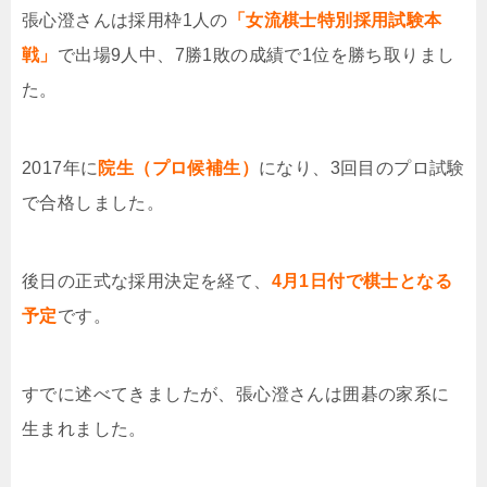
張心澄さんは採用枠1人の
「女流棋士特別採用試験本
戦」
で出場9人中、7勝1敗の成績で1位を勝ち取りまし
た。
2017年に
院生（プロ候補生）
になり、3回目のプロ試験
で合格しました。
後日の正式な採用決定を経て、
4月1日付で棋士となる
予定
です。
すでに述べてきましたが、張心澄さんは囲碁の家系に
生まれました。