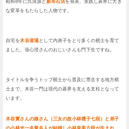
昭和8年に呉清源と
新布石法
を発表、実践し碁界に大き
な変革をもたらした人物です。
自宅を
木谷道場
として内弟子をとり多くの棋士を育て
ました。張心澄さんのおじいさんも門下生ですね。
タイトルを争うトップ棋士から普及に専念する地方棋
士まで、木谷一門は現代の碁界を支える支柱となって
います。
木谷實さんの娘さん（三女の故小林禮子七段）と弟子
の小林光一名誉名人が結婚し小林泉美六段が生まれ、