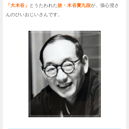
「大木谷」
とうたわれた
故・木谷實
九段
が、張心澄さ
んのひいおじいさんです。