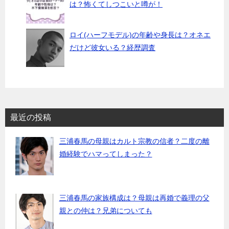
は？怖くてしつこいと噂が！
ロイ(ハーフモデル)の年齢や身長は？オネエ
だけど彼女いる？経歴調査
最近の投稿
三浦春馬の母親はカルト宗教の信者？二度の離
婚経験でハマってしまった？
三浦春馬の家族構成は？母親は再婚で義理の父
親との仲は？兄弟についても