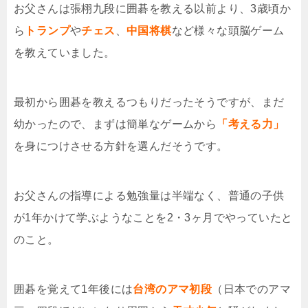
お父さんは張栩九段に囲碁を教える以前より、3歳頃か
ら
トランプ
や
チェス
、
中国将棋
など様々な
頭脳ゲーム
を教えていました。
最初から囲碁を教えるつもりだったそうですが、まだ
幼かったので、まずは簡単なゲームから
「考える力」
を身につけさせる方針を選んだそうです。
お父さんの指導による勉強量は半端なく、普通の子供
が1年かけて学ぶようなことを2・3ヶ月でやっていたと
のこと。
囲碁を覚えて1年後には
台湾の
アマ初段
（日本でのアマ