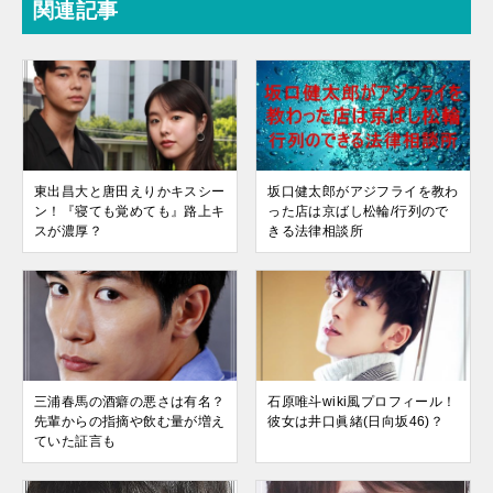
関連記事
東出昌大と唐田えりかキスシー
坂口健太郎がアジフライを教わ
ン！『寝ても覚めても』路上キ
った店は京ばし松輪/行列ので
スが濃厚？
きる法律相談所
三浦春馬の酒癖の悪さは有名？
石原唯斗wiki風プロフィール！
先輩からの指摘や飲む量が増え
彼女は井口眞緒(日向坂46)？
ていた証言も