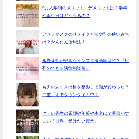
9月入学制のメリット・デメリットは？学年
や誕生日はどうなるの？
アベノマスクのリメイク方法や別の使いみち
は？かんたん活用法！
永野芽郁が好きなインスタ漫画家は誰？『行
列のできる法律相談所』
もえのあずきは目を整形して顔が変わった？
二重手術でダウンタイム中？
クラレ先生の素顔や年齢や本名は？著書がす
ごい『世界一受けたい授業』