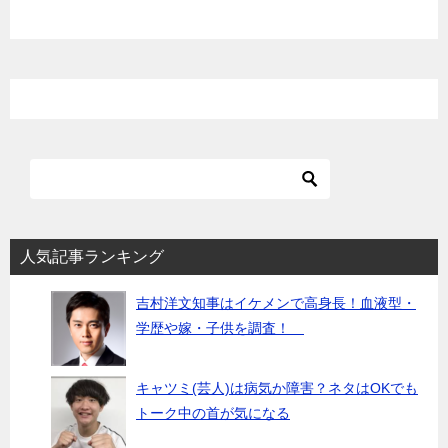
シ
ョ
ン
人気記事ランキング
吉村洋文知事はイケメンで高身長！血液型・
学歴や嫁・子供を調査！
キャツミ(芸人)は病気か障害？ネタはOKでも
トーク中の首が気になる