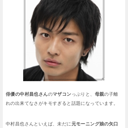
俳優の中村昌也さん
の
マザコン
っぷりと、
母親
の子離
れの出来てなさがキモすぎると話題になっています。
中村昌也さんといえば、未だに
元モーニング娘の矢口