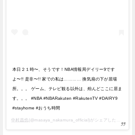
本日２１時〜、そうです！NBA情報局デイリー9です
よ〜!! 是非〜!! 家での私は………… 換気扇の下が居場
所。。。 ゲーム、テレビ観る以外は、殆んどここに居ま
す。。。 #NBA #NBARakuten #RakutenTV #DAIRY9
#stayhome #おうち時間
中村昌也
(@masaya_nakamura_official)がシェアした投稿 –
2