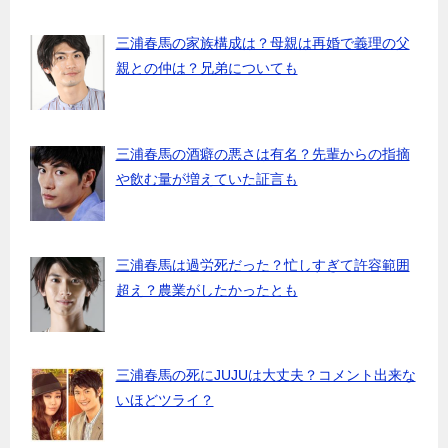
三浦春馬の家族構成は？母親は再婚で義理の父
親との仲は？兄弟についても
三浦春馬の酒癖の悪さは有名？先輩からの指摘
や飲む量が増えていた証言も
三浦春馬は過労死だった？忙しすぎて許容範囲
超え？農業がしたかったとも
三浦春馬の死にJUJUは大丈夫？コメント出来な
いほどツライ？