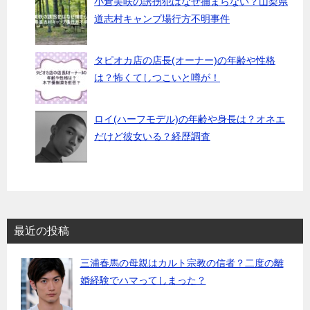
小倉美咲の誘拐犯はなぜ捕まらない？山梨県
道志村キャンプ場行方不明事件
タピオカ店の店長(オーナー)の年齢や性格
は？怖くてしつこいと噂が！
ロイ(ハーフモデル)の年齢や身長は？オネエ
だけど彼女いる？経歴調査
最近の投稿
三浦春馬の母親はカルト宗教の信者？二度の離
婚経験でハマってしまった？