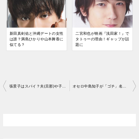
新田真剣佑と沖縄デートの女性
二宮和也が映画『浅田家！』で
は誰？満島ひかりや山本舞香に
タトゥーの理由！ギャップが話
似てる？
題に
投
張景子はスパイ？夫(旦那)や子供はいる？経歴調査！【画像あり】
オセロ中島知子が「ゴチ」名場面に登場！キレイで美人だった画像まとめ
稿
ナ
ビ
ゲ
ー