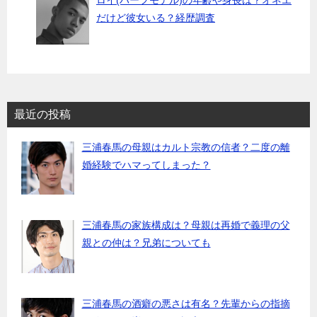
だけど彼女いる？経歴調査
最近の投稿
三浦春馬の母親はカルト宗教の信者？二度の離
婚経験でハマってしまった？
三浦春馬の家族構成は？母親は再婚で義理の父
親との仲は？兄弟についても
三浦春馬の酒癖の悪さは有名？先輩からの指摘