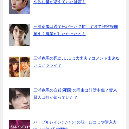
や飲む量が増えていた証言も
三浦春馬は過労死だった？忙しすぎて許容範囲
超え？農業がしたかったとも
三浦春馬の死にJUJUは大丈夫？コメント出来な
いほどツライ？
三浦春馬の自殺(死因)の理由は誹謗中傷？賀来
賢人は何か知っていた？
パープルレイン(ワイン)の味・口コミや購入方