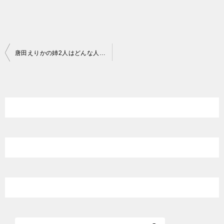
投
唐田えりかの姉2人はどんな人？結婚して子供はいる？今も千葉の実家に
稿
ナ
ビ
ゲ
ー
シ
ョ
ン