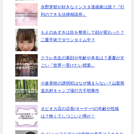
永野芽郁が好きなインスタ漫画家は誰？『行
列のできる法律相談所』
もえのあずきは目を整形して顔が変わった？
二重手術でダウンタイム中？
クラレ先生の素顔や年齢や本名は？著書がす
ごい『世界一受けたい授業』
小倉美咲の誘拐犯はなぜ捕まらない？山梨県
道志村キャンプ場行方不明事件
タピオカ店の店長(オーナー)の年齢や性格
は？怖くてしつこいと噂が！
ロイ(ハーフモデル)の年齢や身長は？オネエ