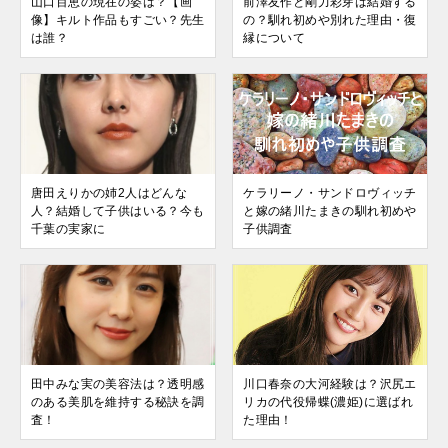
山口百恵の現在の姿は？【画
前澤友作と剛力彩芽は結婚する
像】キルト作品もすごい？先生
の？馴れ初めや別れた理由・復
は誰？
縁について
唐田えりかの姉2人はどんな
ケラリーノ・サンドロヴィッチ
人？結婚して子供はいる？今も
と嫁の緒川たまきの馴れ初めや
千葉の実家に
子供調査
田中みな実の美容法は？透明感
川口春奈の大河経験は？沢尻エ
のある美肌を維持する秘訣を調
リカの代役帰蝶(濃姫)に選ばれ
査！
た理由！