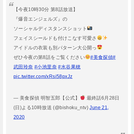
【今夜10時30分 第8話放送】
『爆音エンジェルズ』の
ソーシャルディスタンスショット
フェイスシールドも付けこなす可愛さ
アイドルの衣装も別パターン大公開っ
ぜひ今夜の第8話をご覧ください
#美食探偵
#
武田玲奈
#小池里奈
#水谷果穂
pic.twitter.com/xRsi58pxJz
— 美食探偵 明智五郎【公式】
最終話6月28日
(日)よる10時放送 (@bishoku_ntv)
June 21,
2020