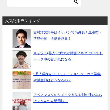
人気記事ランキング
吉村洋文知事はイケメンで高身長！血液型・
学歴や嫁・子供を調査！
キャツミ(芸人)は病気か障害？ネタはOKでも
トーク中の首が気になる
9月入学制のメリット・デメリットは？学年
や誕生日はどうなるの？
アベノマスクのリメイク方法や別の使いみち
は？かんたん活用法！