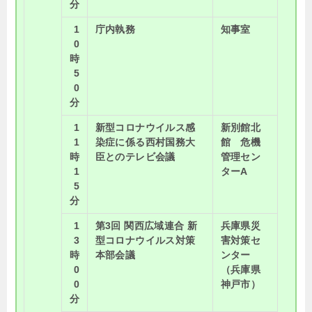
分
1
庁内執務
知事室
0
時
5
0
分
1
新型コロナウイルス感
新別館北
1
染症に係る西村国務大
館 危機
時
臣とのテレビ会議
管理セン
1
ターA
5
分
1
第3回 関西広域連合 新
兵庫県災
3
型コロナウイルス対策
害対策セ
時
本部会議
ンター
0
（兵庫県
0
神戸市）
分