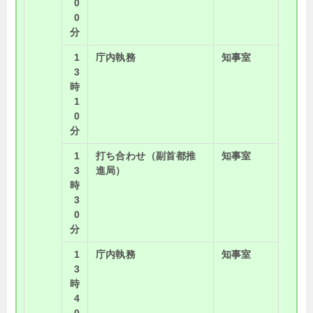
0
0
分
1
庁内執務
知事室
3
時
1
0
分
1
打ち合わせ（副首都推
知事室
3
進局）
時
3
0
分
1
庁内執務
知事室
3
時
4
0