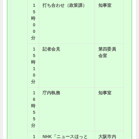
1
打ち合わせ（政策課）
知事室
5
時
0
0
分
1
記者会見
第四委員
5
会室
時
1
0
分
1
庁内執務
知事室
6
時
5
5
分
1
NHK「ニュースほっと
大阪市内