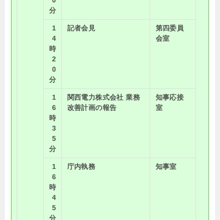
分
1
記者会見
第四委員
4
会室
時
2
0
分
1
関西電力株式会社 業務
知事応接
6
改善計画の報告
室
時
3
5
分
1
庁内執務
知事室
6
時
4
5
分