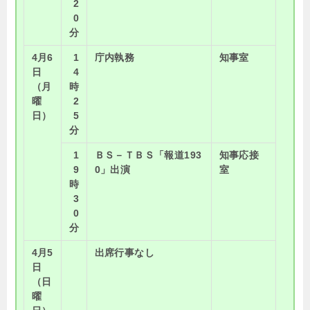
2
0
分
4月6
1
庁内執務
知事室
日
4
（月
時
曜
2
日）
5
分
1
ＢＳ－ＴＢＳ「報道193
知事応接
9
0」出演
室
時
3
0
分
4月5
出席行事なし
日
（日
曜