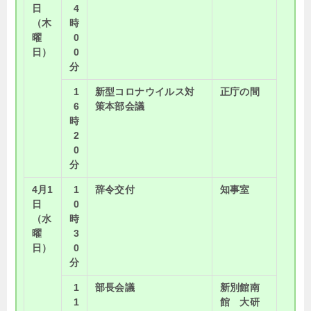
日
4
（木
時
曜
0
日）
0
分
1
新型コロナウイルス対
正庁の間
6
策本部会議
時
2
0
分
4月1
1
辞令交付
知事室
日
0
（水
時
曜
3
日）
0
分
1
部長会議
新別館南
1
館 大研