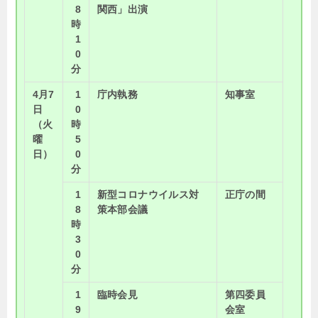
8
関西」出演
時
1
0
分
4月7
1
庁内執務
知事室
日
0
（火
時
曜
5
日）
0
分
1
新型コロナウイルス対
正庁の間
8
策本部会議
時
3
0
分
1
臨時会見
第四委員
9
会室