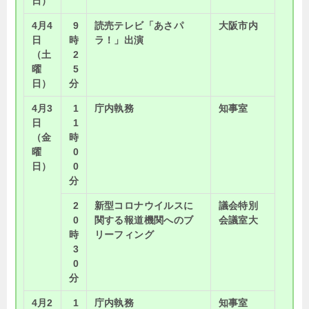
日）
4月4
9
読売テレビ「あさパ
大阪市内
日
時
ラ！」出演
（土
2
曜
5
日）
分
4月3
1
庁内執務
知事室
日
1
（金
時
曜
0
日）
0
分
2
新型コロナウイルスに
議会特別
0
関する報道機関へのブ
会議室大
時
リーフィング
3
0
分
4月2
1
庁内執務
知事室