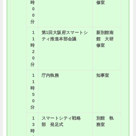
時
修室
0
0
分
1
第1回大阪府スマートシ
新別館南
1
ティ推進本部会議
館 大研
時
修室
2
0
分
1
庁内執務
知事室
1
時
5
0
分
1
スマートシティ戦略
別館 執
3
部 発足式
務室
時