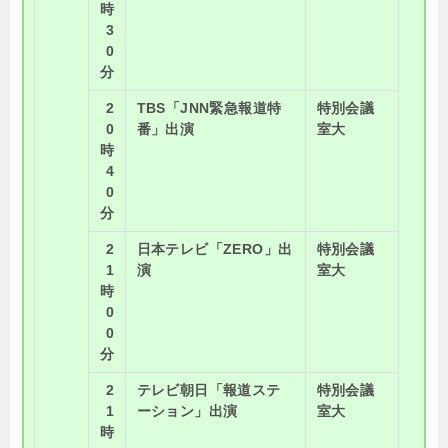
時
3
0
分
2
TBS「JNN緊急報道特
特別会議
0
番」出演
室大
時
4
0
分
2
日本テレビ「ZERO」出
特別会議
1
演
室大
時
0
0
分
2
テレビ朝日「報道ステ
特別会議
1
ーション」出演
室大
時