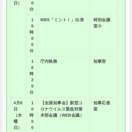
日）
0
分
1
MBS「ミント！」出演
特別会議
6
室小
時
0
0
分
1
庁内執務
知事室
6
時
2
0
分
4月8
1
【全国知事会】新型コ
知事応接
日
0
ロナウイルス緊急対策
室
（水
時
本部会議（WEB会議）
曜
0
日）
0