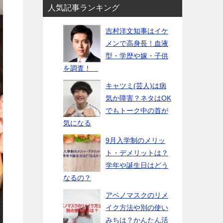
人気記事ランキング
吉村洋文知事はイケ
メンで高身長！血液
型・学歴や嫁・子供
を調査！
キャツミ(芸人)は病
気か障害？ネタはOK
でもトーク中の首が
気になる
9月入学制のメリッ
ト・デメリットは？
学年や誕生日はどう
なるの？
アベノマスクのリメ
イク方法や別の使い
みちは？かんたん活