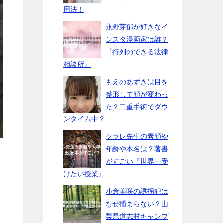
用法！
永野芽郁が好きなイ
ンスタ漫画家は誰？
『行列のできる法律
相談所』
もえのあずきは目を
整形して顔が変わっ
た？二重手術でダウ
ンタイム中？
クラレ先生の素顔や
年齢や本名は？著書
がすごい『世界一受
けたい授業』
小倉美咲の誘拐犯は
なぜ捕まらない？山
梨県道志村キャンプ