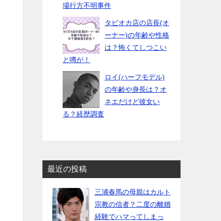
場行方不明事件
タピオカ店の店長(オ
ーナー)の年齢や性格
は？怖くてしつこい
と噂が！
ロイ(ハーフモデル)
の年齢や身長は？オ
ネエだけど彼女い
る？経歴調査
最近の投稿
三浦春馬の母親はカルト
宗教の信者？二度の離婚
経験でハマってしまっ