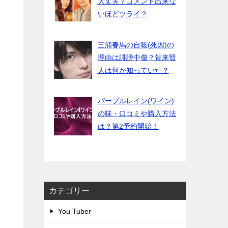
大丈夫？コメント出来な
いほどツライ？
三浦春馬の自殺(死因)の
理由は誹謗中傷？賀来賢
人は何か知っていた？
パープルレイン(ワイン)
の味・口コミや購入方法
は？第2予約開始！
カテゴリー
You Tuber