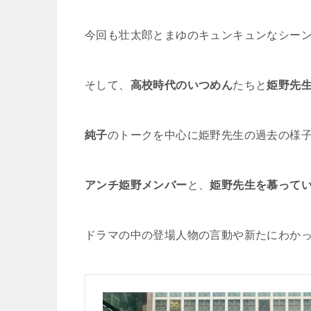
今回も壮太郎とまゆのキュンキュンなシー
そして、
高校時代のいつめん
たちと
姫野先
純子
のトークを中心に姫野先生の過去の様
アンチ姫野メンバー
と、
姫野先生を慕って
ドラマの中の登場人物の言動や新たにわか