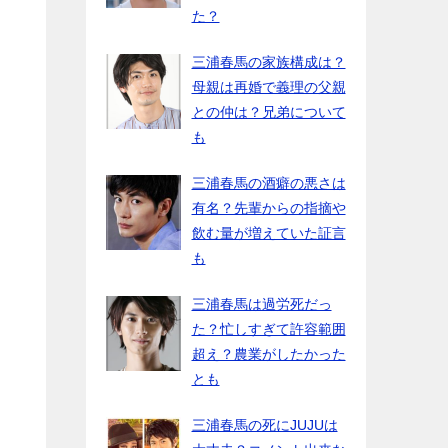
た？
三浦春馬の家族構成は？
母親は再婚で義理の父親
との仲は？兄弟について
も
三浦春馬の酒癖の悪さは
有名？先輩からの指摘や
飲む量が増えていた証言
も
三浦春馬は過労死だっ
た？忙しすぎて許容範囲
超え？農業がしたかった
とも
三浦春馬の死にJUJUは