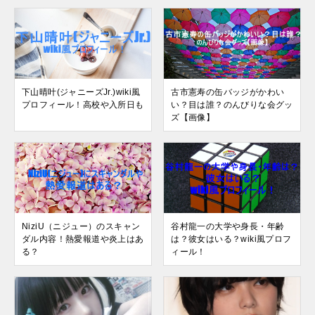
下山晴叶(ジャニーズJr.)wiki風
古市憲寿の缶バッジがかわい
プロフィール！高校や入所日も
い？目は誰？のんびりな会グッ
ズ【画像】
NiziU（ニジュー）のスキャン
谷村龍一の大学や身長・年齢
ダル内容！熱愛報道や炎上はあ
は？彼女はいる？wiki風プロフ
る？
ィール！