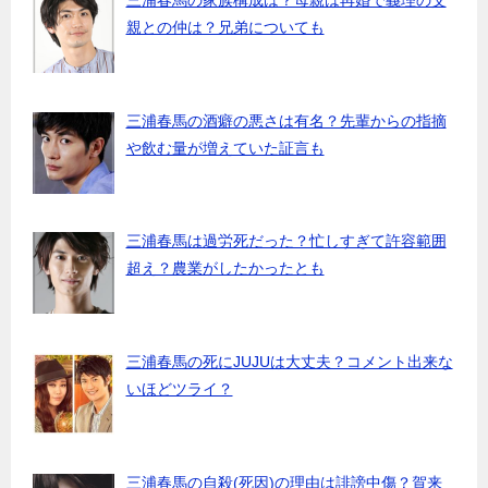
親との仲は？兄弟についても
三浦春馬の酒癖の悪さは有名？先輩からの指摘
や飲む量が増えていた証言も
三浦春馬は過労死だった？忙しすぎて許容範囲
超え？農業がしたかったとも
三浦春馬の死にJUJUは大丈夫？コメント出来な
いほどツライ？
三浦春馬の自殺(死因)の理由は誹謗中傷？賀来