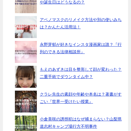
や誕生日はどうなるの？
アベノマスクのリメイク方法や別の使いみち
は？かんたん活用法！
永野芽郁が好きなインスタ漫画家は誰？『行
列のできる法律相談所』
もえのあずきは目を整形して顔が変わった？
二重手術でダウンタイム中？
クラレ先生の素顔や年齢や本名は？著書がす
ごい『世界一受けたい授業』
小倉美咲の誘拐犯はなぜ捕まらない？山梨県
道志村キャンプ場行方不明事件