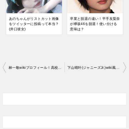
あのちゃんがリストカット画像
卒業と脱退の違い！平手友梨奈
をツイッターに投稿って本当？
が欅坂46を脱退！使い分ける
(井口彼女)
意味は？
投
林一敬wikiプロフィール！高校や年齢・身長・血液型や兄弟も調査！
下山晴叶(ジャニーズJr.)wiki風プロフィール！高校や入所日も
稿
ナ
ビ
ゲ
ー
シ