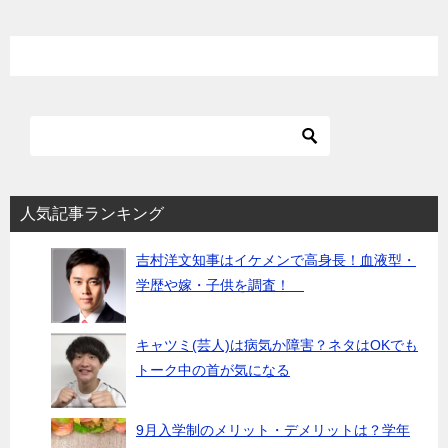
ョ
ン
人気記事ランキング
吉村洋文知事はイケメンで高身長！血液型・
学歴や嫁・子供を調査！
キャツミ(芸人)は病気か障害？ネタはOKでも
トーク中の首が気になる
9月入学制のメリット・デメリットは？学年