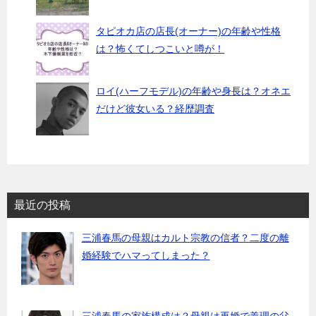
タピオカ店の店長(オーナー)の年齢や性格
は？怖くてしつこいと噂が！
ロイ(ハーフモデル)の年齢や身長は？オネエ
だけど彼女いる？経歴調査
最近の投稿
三浦春馬の母親はカルト宗教の信者？二度の離
婚経験でハマってしまった？
三浦春馬の家族構成は？母親は再婚で義理の父