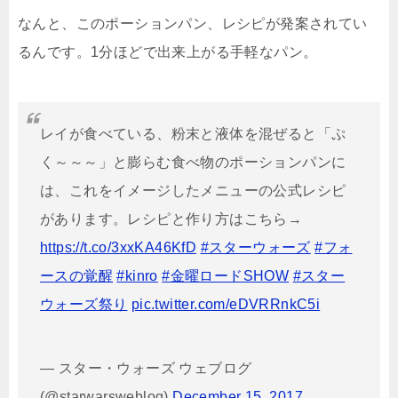
なんと、このポーションパン、レシピが発案されてい
るんです。1分ほどで出来上がる手軽なパン。
レイが食べている、粉末と液体を混ぜると「ぷ
く～～～」と膨らむ食べ物のポーションパンに
は、これをイメージしたメニューの公式レシピ
があります。レシピと作り方はこちら→
https://t.co/3xxKA46KfD
#スターウォーズ
#フォ
ースの覚醒
#kinro
#金曜ロードSHOW
#スター
ウォーズ祭り
pic.twitter.com/eDVRRnkC5i
— スター・ウォーズ ウェブログ
(@starwarsweblog)
December 15, 2017