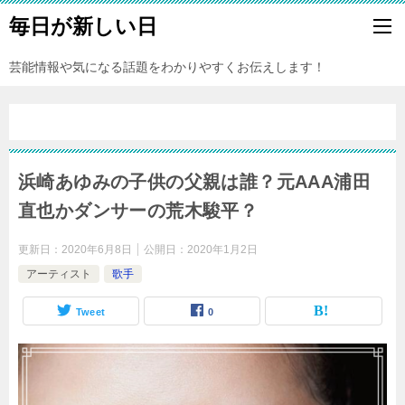
毎日が新しい日
芸能情報や気になる話題をわかりやすくお伝えします！
浜崎あゆみの子供の父親は誰？元AAA浦田
直也かダンサーの荒木駿平？
更新日：
2020年6月8日
公開日：
2020年1月2日
アーティスト
歌手
Tweet
0