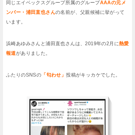
同じエイベックスグループ所属のグループ
AAAの元メ
ンバー・浦田直也さん
の名前が、父親候補に挙がって
います。
浜崎あゆみさんと浦田直也さんは、2019年の2月に
熱愛
報道
がありました。
ふたりのSNSの
「匂わせ」
投稿がキッカケでした。