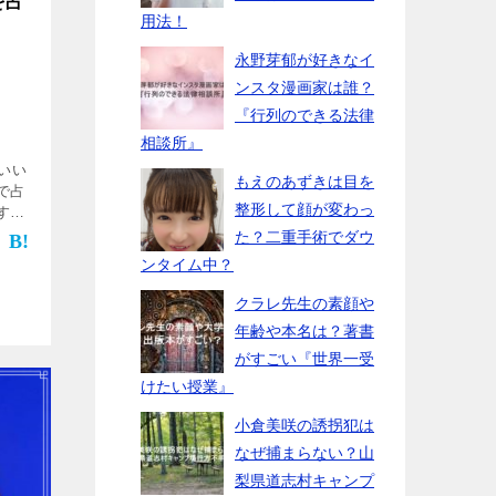
を占
用法！
永野芽郁が好きなイ
ンスタ漫画家は誰？
『行列のできる法律
相談所』
いい
もえのあずきは目を
で占
整形して顔が変わっ
す。
人は悩
た？二重手術でダウ
占っ
ンタイム中？
[…]
クラレ先生の素顔や
年齢や本名は？著書
がすごい『世界一受
けたい授業』
小倉美咲の誘拐犯は
なぜ捕まらない？山
梨県道志村キャンプ