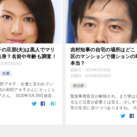
の旦那(夫)は黒人でマリ
吉村知事の自宅の場所はどこ
出身？名前や年齢も調査！
区のマンションで億ションの
本当？
020年5月29日
更新日：
2020年5月29日
女優
公開日：
2020年5月28日
和田アキ子」女優と言われてい
政治家
頃の和田アキ子さんにそっくり
さん。 2020年5月29日放送の
緊急事態宣言が解除され、まだ密は
HE フライデー」では、 新型コ
るなど注意が必要とは言え、少しず
ルスで治安悪化したハーレムの
常の生活に戻りつつありますね。 
自撮り映像で紹介 […]
吉村知事のツイッターでの報告も、
者数は0名、陽性率は0%のツイート
いています。 太陽の塔や通天閣が
[…]