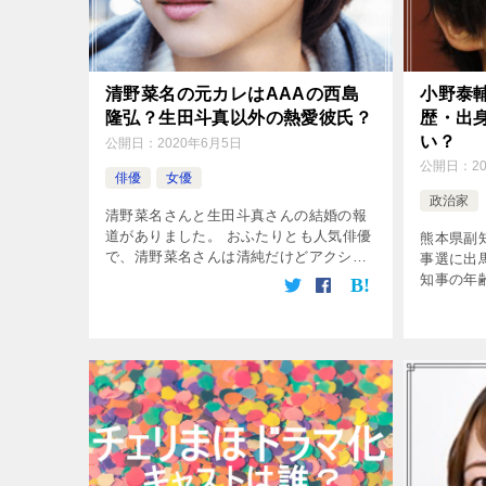
清野菜名の元カレはAAAの西島
小野泰輔
隆弘？生田斗真以外の熱愛彼氏？
歴・出
い？
公開日：
2020年6月5日
公開日：
2
俳優
女優
政治家
清野菜名さんと生田斗真さんの結婚の報
道がありました。 おふたりとも人気俳優
熊本県副
で、清野菜名さんは清純だけどアクショ
事選に出
ンも得意。生田斗真さんはジャニーズ界
知事の年
の「異端児」で演技派俳優。 お互いたく
東京都知
さんの出演作がありますよね。 清野菜
いう人物
[…]
なかなかの