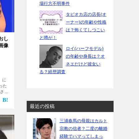
場行方不明事件
タピオカ店の店長(オ
ーナー)の年齢や性格
は？怖くてしつこい
と噂が！
おし
画像
ロイ(ハーフモデル)
の年齢や身長は？オ
ネエだけど彼女い
る？経歴調査
」に
った
子さん
ビで
出演
最近の投稿
]
三浦春馬の母親はカルト
宗教の信者？二度の離婚
経験でハマってしまっ