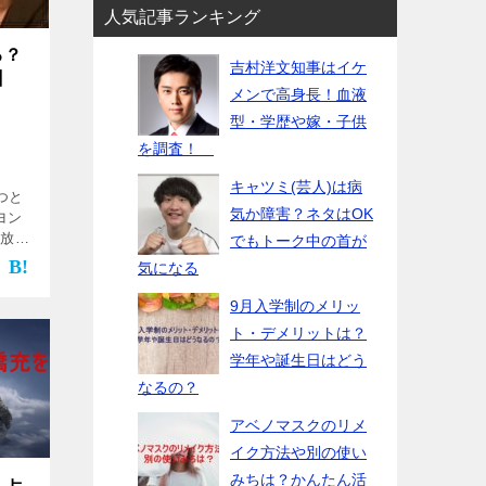
人気記事ランキング
る？
吉村洋文知事はイケ
】
メンで高身長！血液
型・学歴や嫁・子供
を調査！
キャツミ(芸人)は病
つと
気か障害？ネタはOK
ヨン
 放送
でもトーク中の首が
か今
気になる
ター
…]
9月入学制のメリッ
ト・デメリットは？
学年や誕生日はどう
なるの？
アベノマスクのリメ
イク方法や別の使い
みちは？かんたん活