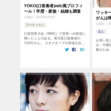
YOKO(口笛奏者)wiki風プロフィ
ール！学歴・家族・結婚も調査
ワッキ
公開日：
2020年6月8日
がんは
公開日：
2
アーティスト
芸人
口笛世界大会（WWC）で世界一の栄冠に
輝いたことのある、実力派口笛奏者の
お笑い芸
YOKOさん。 ３オクターブの音域を自在
が、中咽
に奏で、口笛とは思えないくらいはっき
療のため
りと、それでいて澄み切った音色は信じ
ました。
られないくらい美しいです。 今回は、
た。 が
[…]
が、生活
[…]