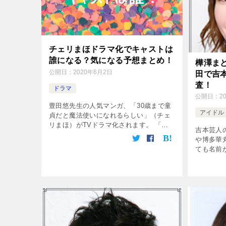
チェリまほドラマ化でキャストは
誰になる？気になる予想まとめ！
樺澤ま
公開日：
2020年6月2日
田で吉
査！
ドラマ
公開日：
2
豊田悠先生の人気マンガ、「30歳まで童
アイドル
貞だと魔法使いになれるらしい」（チェ
リまほ）がTVドラマ化されます。 「チ
吉本芸人
ェリまほ」はツイッターなどで話題にな
や博多華
り、現在はpixivコミックで連載中です。
ても名前
30歳まで童貞だったリーマン […]
ん。 す
す。 で
ロフィー
らい […]