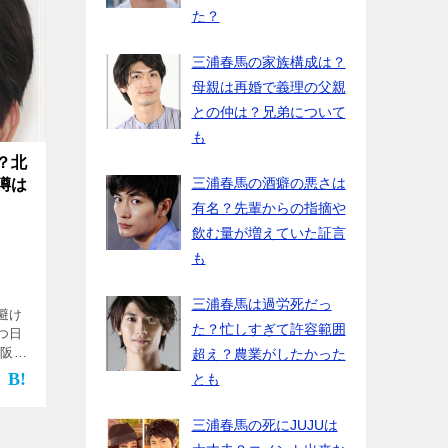
た？
三浦春馬の家族構成は？
母親は再婚で義理の父親
との仲は？兄弟について
も
？北
三浦春馬の酒癖の悪さは
噂は
有名？先輩からの指摘や
飲む量が増えていた証言
も
三浦春馬は過労死だっ
避け
た？忙しすぎて許容範囲
つ日
大阪の
超え？農業がしたかった
陽性
とも
が続
自粛
三浦春馬の死にJUJUは