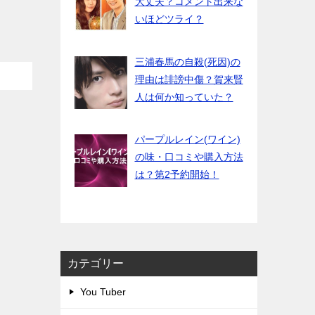
大丈夫？コメント出来な
いほどツライ？
三浦春馬の自殺(死因)の
理由は誹謗中傷？賀来賢
人は何か知っていた？
パープルレイン(ワイン)
の味・口コミや購入方法
は？第2予約開始！
カテゴリー
You Tuber