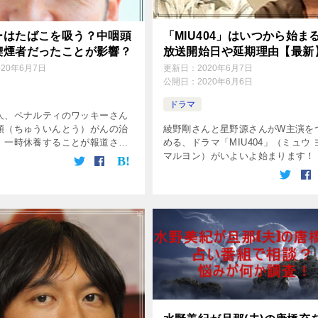
ーはたばこを吸う？中咽頭
「MIU404」はいつから始ま
喫煙者だったことが影響？
放送開始日や延期理由【最新
020年6月7日
更新日：
2020年6月7日
公開日：
2020年6月6日
ドラマ
人、ペナルティのワッキーさん
頭（ちゅういんとう）がんの治
綾野剛さんと星野源さんがW主演を
、一時休養することが報道され
める、ドラマ「MIU404」（ミュウ 
 所属の吉本興業が発表しまし
マルヨン）がいよいよ始まります！
んは遺伝の影響も大きいでしょう
延期になり、もうかなり長い間、今
習慣も関わっています。 喉のが
かと待っていましたが、とうとうス
トします。 綾野剛さんも星野源さ [