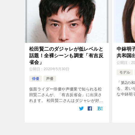
松田賢二のダジャレが低レベルと
中鉢明子
話題！全裸シーンも調査「有吉反
共和国
省会」
公開日：
2
公開日：
2020年5月30日
モデル
俳優
声優
「第2の
る、若い
仮面ライダー俳優や声優業で知られる松
な中鉢明子
田賢二さんが、「有吉反省会」に出演さ
「爆報!T
れます。 松田賢二さんはダジャレが好き
ロナウイ
でツイッターなどで披露しているそうで
街の様子を
すが、その内容が低レベルなのだとか。
さらに番組では全裸シーンの紹介があっ
[…]