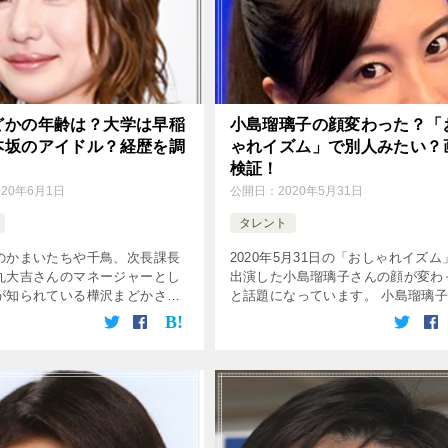
どかの年齢は？大学は早稲
小島瑠璃子の顔変わった？「
本坂のアイドル？経歴を調
ゃれイズム」で別人みたい？
検証！
020年6月1日
公開日：
2020年5月31日
タレント
のかまいたちや千鳥、次長課長
2020年5月31日の「おしゃれイズム
丸大吉さんのマネージャーとし
出演した小島瑠璃子さんの顔が変わ
が知られている樺沢まどかさ
と話題になっています。 小島瑠璃
ごくかわいい吉本興業の社員で
といえばかわいくて話上手で、テレ
すが、樺沢まどかさんの経歴やプ
見ない日はないくらい様々な番組に
ルは芸人さんたちに負けないく
していました。 最近はNHKなど […