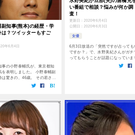
水野美紀が旦那(夫)の唐橋充
い番組で相談？悩みが何か調
査！
更新日：
2020年6月4日
副知事(熊本)の経歴・学
公開日：
2020年6月3日
身は？ツイッターもすご
女優
020年6月4日
6月3日放送の「突然ですが占っても
ですか？」で、水野美紀さんがガチ
ってもらうことが話題になっていま
占い師は大人気の星ひとみさん。 
知事の小野泰輔氏が、東京都知
みが尽きないとは思いますが、何を
馬を表明しました。 小野泰輔副
てもらいたいのでしょうか。 水野美 
齢は驚きの、46歳。 その若さで
事選に立候補するなんて、どう
なのか気になります。（しかも
イケメン） 今回は、小野 […]