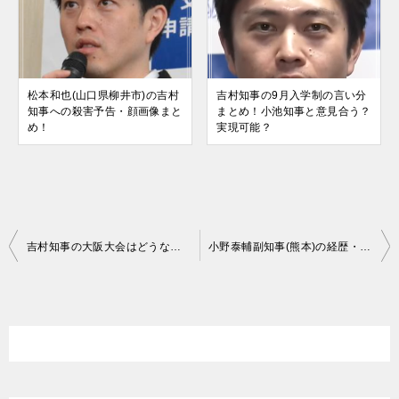
松本和也(山口県柳井市)の吉村
吉村知事の9月入学制の言い分
知事への殺害予告・顔画像まと
まとめ！小池知事と意見合う？
め！
実現可能？
投
吉村知事の大阪大会はどうなる？高校野球他スポーツや文化の発表の場
小野泰輔副知事(熊本)の経歴・学歴・出身は？ツイッターもすごい？
稿
ナ
ビ
ゲ
ー