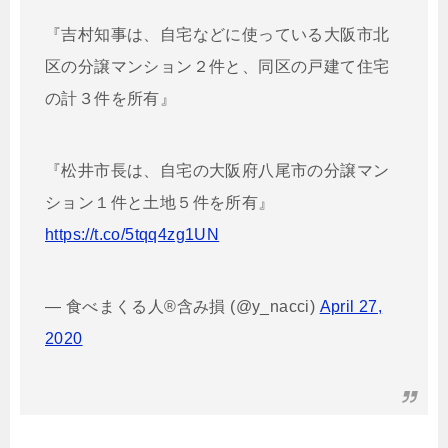
『吉村知事は、自宅などに使っている大阪市北
区の分譲マンション２件と、同区の戸建て住宅
の計３件を所有』
『松井市長は、自宅の大阪府八尾市の分譲マン
ション１件と土地５件を所有』
https://t.co/5tqq4zg1UN
— 食べまくる人®含み損 (@y_nacci)
April 27,
2020