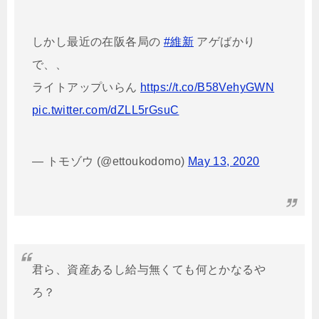
しかし最近の在阪各局の
#維新
アゲばかり
で、、
ライトアップいらん
https://t.co/B58VehyGWN
pic.twitter.com/dZLL5rGsuC
— トモゾウ (@ettoukodomo)
May 13, 2020
君ら、資産あるし給与無くても何とかなるや
ろ？