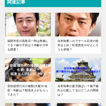
関連記事
福岡市長の高島宗一郎は再婚し
吉村知事へのラサール石井の批
てる？嫁や子供は？年齢や大学
判まとめ！松尾貴史やぜんじろ
も調査！
うも登場？
安倍総理の犬の種類(犬種)や名
吉村知事が疲労困ぱい？橋下徹
前・年齢は？昭恵夫人がもらっ
氏が心配してるけど二人の関係
てきた？
は？