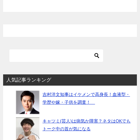
シ
ョ
ン
人気記事ランキング
吉村洋文知事はイケメンで高身長！血液型・
学歴や嫁・子供を調査！
キャツミ(芸人)は病気か障害？ネタはOKでも
トーク中の首が気になる