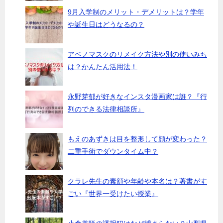
9月入学制のメリット・デメリットは？学年
や誕生日はどうなるの？
アベノマスクのリメイク方法や別の使いみち
は？かんたん活用法！
永野芽郁が好きなインスタ漫画家は誰？『行
列のできる法律相談所』
もえのあずきは目を整形して顔が変わった？
二重手術でダウンタイム中？
クラレ先生の素顔や年齢や本名は？著書がす
ごい『世界一受けたい授業』