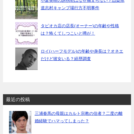
小倉美咲の誘拐犯はなぜ捕まらない？山梨県
道志村キャンプ場行方不明事件
タピオカ店の店長(オーナー)の年齢や性格
は？怖くてしつこいと噂が！
ロイ(ハーフモデル)の年齢や身長は？オネエ
だけど彼女いる？経歴調査
最近の投稿
三浦春馬の母親はカルト宗教の信者？二度の離
婚経験でハマってしまった？