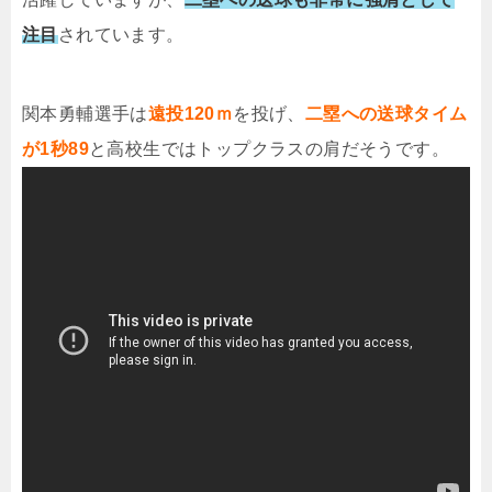
注目
されています。
関本勇輔選手は
遠投120ｍ
を投げ、
二塁への送球タイム
が1秒89
と高校生ではトップクラスの肩だそうです。