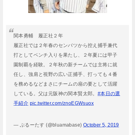
関本勇輔 履正社２年
履正社では２年春のセンバツから控え捕手兼代
打としてベンチ入りを果たし、２年夏には甲子
園制覇を経験。２年秋の新チームでは主将に就
任し、強肩と視野の広い正捕手、打っても４番
を務めるなどまさにチームの扇の要として活躍
している。父は元阪神の関本賢太郎。
#本日の選
手紹介
pic.twitter.com/znoEGWsuox
— ぶるーたす (@bluamabase)
October 5, 2019