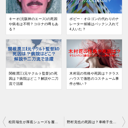
キーオ(元阪神のエース)の死因
ボビー・オロゴンの代わりのナ
や病名は不明？コロナの噂もあ
レーター候補はパックン入れて
る？
4人いた？
関根潤三(元ヤクルト監督)の死
木村花の性格や死因は？テラス
因は？病院はどこ？解説や二刀
ハウスで激怒のコスチューム事
流で活躍
件が怖い？
投
松田瑞生が厚底シューズを履かないのはなぜ？三村仁司のシューズで勝負
野村克也の死因は？車椅子生活や入院の過去！虚血性心不全で突然死？