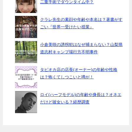
二重手術でダウンタイム中？
クラレ先生の素顔や年齢や本名は？著書がす
ごい『世界一受けたい授業』
小倉美咲の誘拐犯はなぜ捕まらない？山梨県
道志村キャンプ場行方不明事件
タピオカ店の店長(オーナー)の年齢や性格
は？怖くてしつこいと噂が！
ロイ(ハーフモデル)の年齢や身長は？オネエ
だけど彼女いる？経歴調査