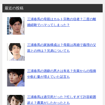
最近の投稿
三浦春馬の母親はカルト宗教の信者？二度の離
婚経験でハマってしまった？
三浦春馬の家族構成は？母親は再婚で義理の父
親との仲は？兄弟についても
三浦春馬の酒癖の悪さは有名？先輩からの指摘
や飲む量が増えていた証言も
三浦春馬は過労死だった？忙しすぎて許容範囲
超え？農業がしたかったとも