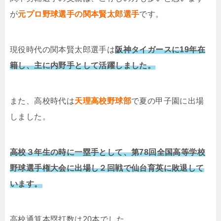
が
元プロ野球選手の関本賢太郎選手
です。
現役時代の関本賢太郎選手は
阪神タイガースに19年在
籍し、主に内野手として活躍しました。
また、高校時代は
天理高校野球部
で夏の甲子園に出場
しました。
高校３年生の時に一塁手として、第78回全国高等学校
野球選手権大会に出場し２回戦で仙台育英に敗退して
います。
高校通算本塁打数は20本でした。