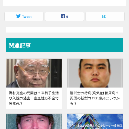
Tweet
0
関連記事
野村克也の死因は？車椅子生活
勝武士の持病(病気)は糖尿病？
や入院の過去！虚血性心不全で
死因の新型コロナ感染はいつか
突然死？
ら？