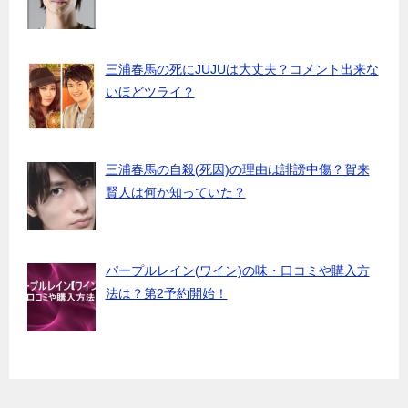
三浦春馬の死にJUJUは大丈夫？コメント出来な
いほどツライ？
三浦春馬の自殺(死因)の理由は誹謗中傷？賀来
賢人は何か知っていた？
パープルレイン(ワイン)の味・口コミや購入方
法は？第2予約開始！