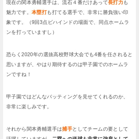
現在の関本勇輔選手は、流石４番だけあって
長打力
も
魅力です。
本塁打
も打てる選手で、非常に勝負強い印
象です。（
9回3点ビハインドの場面で、同点ホームラ
ンを打っていますし）
恐らく2020年の選抜高校野球大会でも4番を任されると
思いますが、やはり期待するのは甲子園でのホームラ
ンですね！
甲子園ではどんなバッティングを見せてくれるのか、
非常に楽しみです。
それから関本勇輔選手は
捕手
としてチームの要として
活躍していますが、
二塁への送球も非常に強肩として