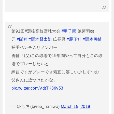
第91回#選抜高校野球大会
#甲子園
練習開始
元
#阪神
#関本賢太郎
氏長男
#履正社
#関本勇輔
捕手ベンチ入りメンバー
勇輔「(父)この球場で19年間やって自分もこの球
場でプレーしたいと
練習ですがプレーでき素直に嬉しい少しずつお
父さんに近づけたかな」
pic.twitter.com/VdtTK39v53
— ゆち虎 (@reo_naniwa)
March 19, 2019