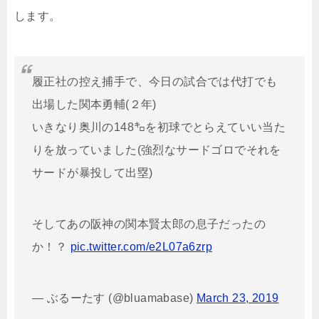
します。
履正社の控え捕手で、今日の試合では代打でも
出場した関本勇輔(２年)
いきなり奥川の148㌔を初球でとらえていい当た
りを放っていました(強烈なサードゴロでそれを
サードが暴投して出塁)
そしてあの阪神の関本賢太郎の息子だったの
か！？
pic.twitter.com/e2L07a6zrp
— ぶるーたす (@bluamabase)
March 23, 2019