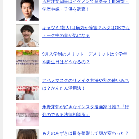
吉村洋文知事はイケメンで高身長！血液型・
学歴や嫁・子供を調査！
キャツミ(芸人)は病気か障害？ネタはOKでも
トーク中の首が気になる
9月入学制のメリット・デメリットは？学年
や誕生日はどうなるの？
アベノマスクのリメイク方法や別の使いみち
は？かんたん活用法！
永野芽郁が好きなインスタ漫画家は誰？『行
列のできる法律相談所』
もえのあずきは目を整形して顔が変わった？