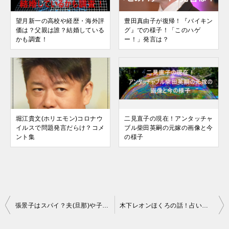
望月新一の高校や経歴・海外評
豊田真由子が復帰！『バイキン
価は？父親は誰？結婚している
グ』での様子！「このハゲ
かも調査！
ー！」発言は？
堀江貴文(ホリエモン)コロナウ
二見直子の現在！アンタッチャ
イルスで問題発言だらけ？コメ
ブル柴田英嗣の元嫁の画像と今
ント集
の様子
投
張景子はスパイ？夫(旦那)や子供はいる？経歴調査！【画像あり】
木下レオンほくろの話！占い方法や方角も/突然ですが占ってもいいですか
稿