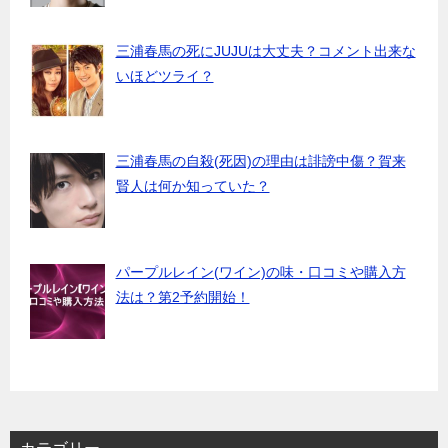
三浦春馬の死にJUJUは大丈夫？コメント出来な
いほどツライ？
三浦春馬の自殺(死因)の理由は誹謗中傷？賀来
賢人は何か知っていた？
パープルレイン(ワイン)の味・口コミや購入方
法は？第2予約開始！