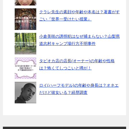
クラレ先生の素顔や年齢や本名は？著書がす
ごい『世界一受けたい授業』
小倉美咲の誘拐犯はなぜ捕まらない？山梨県
道志村キャンプ場行方不明事件
タピオカ店の店長(オーナー)の年齢や性格
は？怖くてしつこいと噂が！
ロイ(ハーフモデル)の年齢や身長は？オネエ
だけど彼女いる？経歴調査