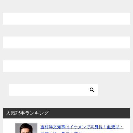
ナ
ビ
ゲ
ー
シ
ョ
ン
人気記事ランキング
吉村洋文知事はイケメンで高身長！血液型・