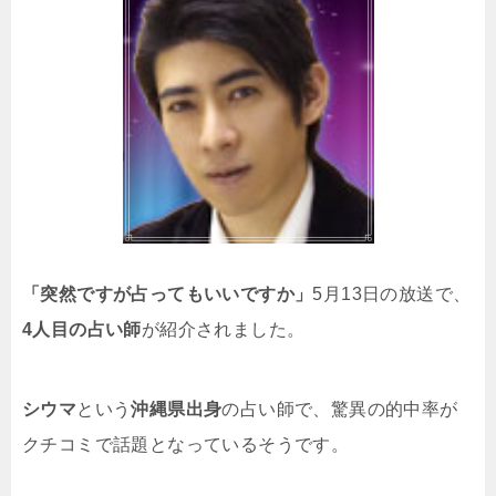
「突然ですが占ってもいいですか」
5月13日の放送で、
4人目の占い師
が紹介されました。
シウマ
という
沖縄県出身
の占い師で、
驚異の的中率が
クチコミで話題となっているそうです。