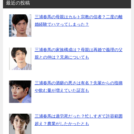
最近の投稿
三浦春馬の母親はカルト宗教の信者？二度の離
婚経験でハマってしまった？
三浦春馬の家族構成は？母親は再婚で義理の父
親との仲は？兄弟についても
三浦春馬の酒癖の悪さは有名？先輩からの指摘
や飲む量が増えていた証言も
三浦春馬は過労死だった？忙しすぎて許容範囲
超え？農業がしたかったとも