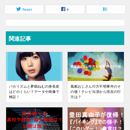
Tweet
0
関連記事
バカリズムと夢眠ねむの身長差
風船おじさん行方不明事件のそ
はどのくらい？データや画像で
の後！テレビ出演から現在の行
検証！
方は？