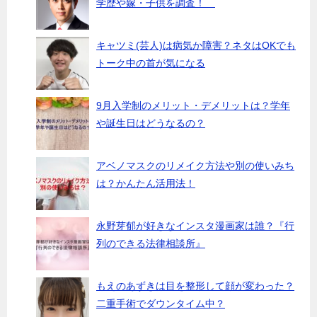
学歴や嫁・子供を調査！
キャツミ(芸人)は病気か障害？ネタはOKでも
トーク中の首が気になる
9月入学制のメリット・デメリットは？学年
や誕生日はどうなるの？
アベノマスクのリメイク方法や別の使いみち
は？かんたん活用法！
永野芽郁が好きなインスタ漫画家は誰？『行
列のできる法律相談所』
もえのあずきは目を整形して顔が変わった？
二重手術でダウンタイム中？