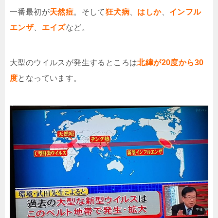
一番最初が
天然痘
。そして
狂犬病
、
はしか
、
インフル
エンザ
、
エイズ
など。
大型のウイルスが発生するところは
北緯が20度から30
度
となっています。