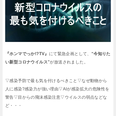
『ホンマでっか!?TV』
にて緊急企画として、
“
今知りた
い新型コロナウイルス”
が放送されました。
▽感染予防で最も気を付けるべきこと▽なぜ動物から
人に感染?感染力が強い理由▽AIが感染拡大の危険性を
警告▽目からの飛沫感染注意▽ウイルスの弱点などな
ど・・・