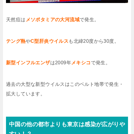
天然痘は
メソポタミアの大河流域
で発生。
テング熱
や
C型肝炎ウイルス
も北緯20度から30度。
新型インフルエンザ
は2009年
メキシコ
で発生。
過去の大型な新型ウイルスはこのベルト地帯で発生・
拡大しています。
中国の他の都市よりも東京は感染が広がりや
すい！？