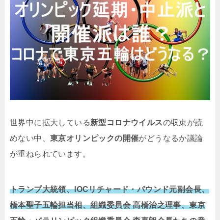
世界中に拡大している
新型コロナウイルス
の収束が読
めない中、
東京オリンピックの開催
がどうなるか議論
が重ねられています。
トランプ大統領、IOCリチャード・パウンド元副会長、
橋本聖子五輪担当相、組織委員会 高橋治之理事、東京