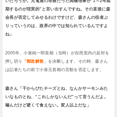
いだろうか。元電通の専務だった高橋理事が“1～2年延
期するのが現実的”と言い出すんですね。その直後に森
会長が否定してみせるわけですけど、森さんの役者ぶ
りっていうのは、政界の中では知られているんですよ
ね」
2005年、小泉純一郎首相（当時）が自民党内の反対を
押し切り
「郵政解散
」を決断します。その時、森さん
は記者たちの前で小泉元首相の言動を否定します。
森さん「干からびたチーズとね、なんかサーモンみた
いなものとね、“これしかないんだ”って言うんだよ。
噛んだけど硬くて食えない。変人以上だな」