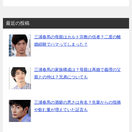
最近の投稿
三浦春馬の母親はカルト宗教の信者？二度の離
婚経験でハマってしまった？
三浦春馬の家族構成は？母親は再婚で義理の父
親との仲は？兄弟についても
三浦春馬の酒癖の悪さは有名？先輩からの指摘
や飲む量が増えていた証言も