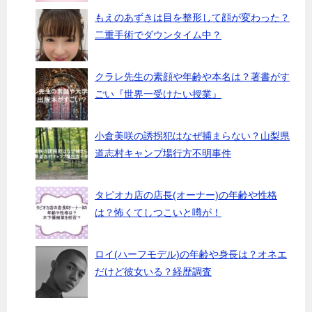
もえのあずきは目を整形して顔が変わった？
二重手術でダウンタイム中？
クラレ先生の素顔や年齢や本名は？著書がす
ごい『世界一受けたい授業』
小倉美咲の誘拐犯はなぜ捕まらない？山梨県
道志村キャンプ場行方不明事件
タピオカ店の店長(オーナー)の年齢や性格
は？怖くてしつこいと噂が！
ロイ(ハーフモデル)の年齢や身長は？オネエ
だけど彼女いる？経歴調査