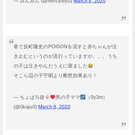
— みんみん (@mincyoryu)
March 8, 2020
巷で反町隆史のPOISONを流すと赤ちゃんが泣
き止むというのが流行っていますが。。。うち
の子は泣きやんだうえに寝ました
そこら辺の子守唄より断然効果あり！
— ちょぱろ@
男の子ママ
（0y3m）
(@0kaju0)
March 8, 2020