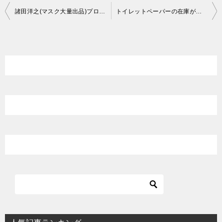
投
諸田洋之(マスク大量出品)プロフィール！静岡県焼津市議員の学歴は？
トイレットペーパーの在庫があるのに店頭に並ばないのはなぜ？理由は？
稿
ナ
ビ
ゲ
ー
シ
ョ
ン