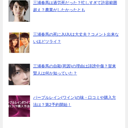
三浦春馬は過労死だった？忙しすぎて許容範囲
超え？農業がしたかったとも
三浦春馬の死にJUJUは大丈夫？コメント出来な
いほどツライ？
三浦春馬の自殺(死因)の理由は誹謗中傷？賀来
賢人は何か知っていた？
パープルレイン(ワイン)の味・口コミや購入方
法は？第2予約開始！