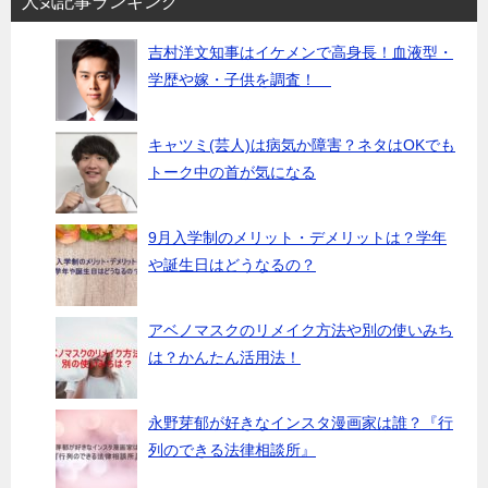
人気記事ランキング
吉村洋文知事はイケメンで高身長！血液型・
学歴や嫁・子供を調査！
キャツミ(芸人)は病気か障害？ネタはOKでも
トーク中の首が気になる
9月入学制のメリット・デメリットは？学年
や誕生日はどうなるの？
アベノマスクのリメイク方法や別の使いみち
は？かんたん活用法！
永野芽郁が好きなインスタ漫画家は誰？『行
列のできる法律相談所』