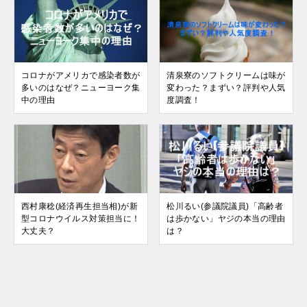
コロナがアメリカで感染者数が
清泉寮のソフトクリームは味が
多いのはなぜ？ニューヨーク集
変わった？まずい？評判や人気
中の理由
度調査！
西村康稔(経済再生担当相)が新
松川るい(参議院議員)「高齢者
型コロナウイルス対策担当に！
は歩かない」ヤジの本当の理由
大丈夫？
は？