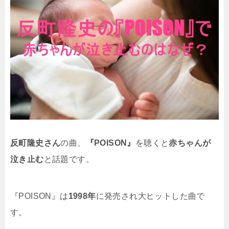
反町隆史さん
の曲、
『POISON』
を聴くと
赤ちゃんが
泣き止む
と話題です。
『POISON』は
1998年
に発売され大ヒットした曲で
す。