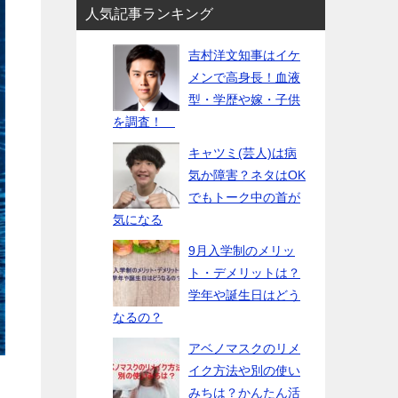
人気記事ランキング
吉村洋文知事はイケ
メンで高身長！血液
型・学歴や嫁・子供
を調査！
キャツミ(芸人)は病
気か障害？ネタはOK
でもトーク中の首が
気になる
9月入学制のメリッ
ト・デメリットは？
学年や誕生日はどう
なるの？
アベノマスクのリメ
イク方法や別の使い
みちは？かんたん活