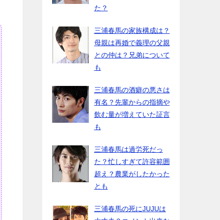
た？
三浦春馬の家族構成は？
母親は再婚で義理の父親
との仲は？兄弟について
も
三浦春馬の酒癖の悪さは
有名？先輩からの指摘や
飲む量が増えていた証言
も
三浦春馬は過労死だっ
た？忙しすぎて許容範囲
超え？農業がしたかった
とも
三浦春馬の死にJUJUは