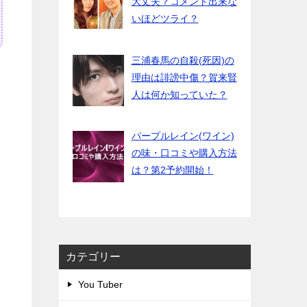
大丈夫？コメント出来な
いほどツライ？
三浦春馬の自殺(死因)の
理由は誹謗中傷？賀来賢
人は何か知っていた？
パープルレイン(ワイン)
の味・口コミや購入方法
は？第2予約開始！
カテゴリー
You Tuber