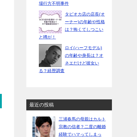
場行方不明事件
タピオカ店の店長(オ
ーナー)の年齢や性格
は？怖くてしつこい
と噂が！
ロイ(ハーフモデル)
の年齢や身長は？オ
ネエだけど彼女い
る？経歴調査
最近の投稿
三浦春馬の母親はカルト
宗教の信者？二度の離婚
経験でハマってしまっ