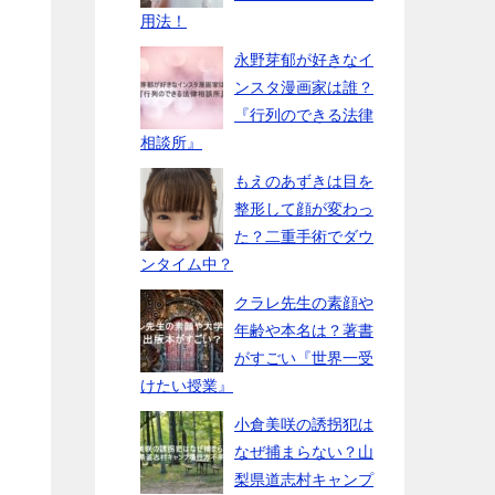
用法！
永野芽郁が好きなイ
ンスタ漫画家は誰？
『行列のできる法律
相談所』
もえのあずきは目を
整形して顔が変わっ
た？二重手術でダウ
ンタイム中？
クラレ先生の素顔や
年齢や本名は？著書
がすごい『世界一受
けたい授業』
小倉美咲の誘拐犯は
なぜ捕まらない？山
梨県道志村キャンプ