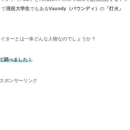
トで
現役大学生
でもある
Vaundy（バウンディ）
の
「灯火」
ライターとは一体どんな人物なのでしょうか？
いて調べました！
スポンサーリンク