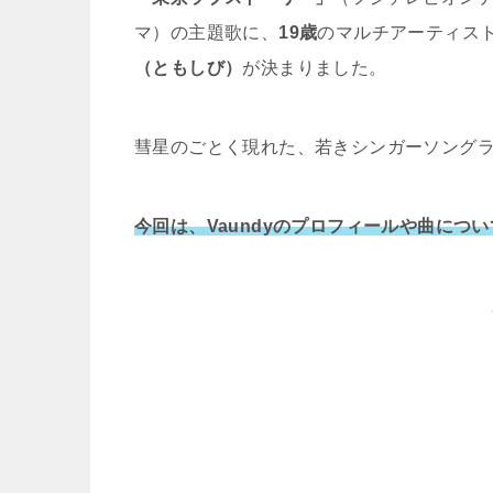
マ）の主題歌に、
19歳
のマルチアーティス
（ともしび）
が決まりました。
彗星のごとく現れた、若きシンガーソング
今回は、Vaundyのプロフィールや曲につ