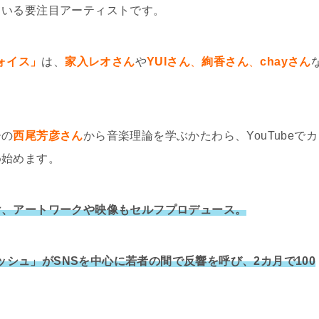
ている要注目アーティストです。
ォイス」
は、
家入レオさん
や
YUIさん
、
絢香さん
、
chayさん
ーの
西尾芳彦さん
から音楽理論を学ぶかたわら、YouTubeでカ
め始めます。
け、アートワークや映像もセルフプロデュース。
ラッシュ」がSNSを中心に若者の間で反響を呼び、2カ月で100