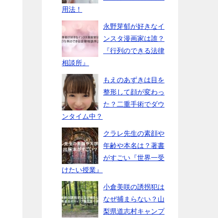
用法！
永野芽郁が好きなイ
ンスタ漫画家は誰？
『行列のできる法律
相談所』
もえのあずきは目を
整形して顔が変わっ
た？二重手術でダウ
ンタイム中？
クラレ先生の素顔や
年齢や本名は？著書
がすごい『世界一受
けたい授業』
小倉美咲の誘拐犯は
なぜ捕まらない？山
梨県道志村キャンプ