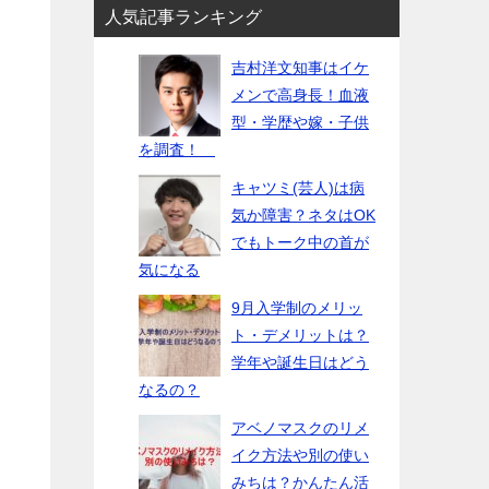
人気記事ランキング
吉村洋文知事はイケ
メンで高身長！血液
型・学歴や嫁・子供
を調査！
キャツミ(芸人)は病
気か障害？ネタはOK
でもトーク中の首が
気になる
9月入学制のメリッ
ト・デメリットは？
学年や誕生日はどう
なるの？
アベノマスクのリメ
イク方法や別の使い
みちは？かんたん活