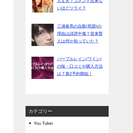
大丈夫？コメント出来な
いほどツライ？
三浦春馬の自殺(死因)の
理由は誹謗中傷？賀来賢
人は何か知っていた？
パープルレイン(ワイン)
の味・口コミや購入方法
は？第2予約開始！
カテゴリー
You Tuber