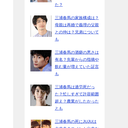
た？
三浦春馬の家族構成は？
母親は再婚で義理の父親
との仲は？兄弟について
も
三浦春馬の酒癖の悪さは
有名？先輩からの指摘や
飲む量が増えていた証言
も
三浦春馬は過労死だっ
た？忙しすぎて許容範囲
超え？農業がしたかった
とも
三浦春馬の死にJUJUは