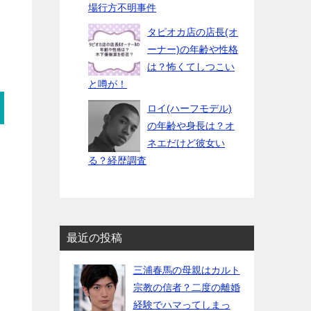
場行方不明事件
タピオカ店の店長(オ
ーナー)の年齢や性格
は？怖くてしつこい
と噂が！
ロイ(ハーフモデル)
の年齢や身長は？オ
ネエだけど彼女い
る？経歴調査
最近の投稿
三浦春馬の母親はカルト
宗教の信者？二度の離婚
経験でハマってしまっ