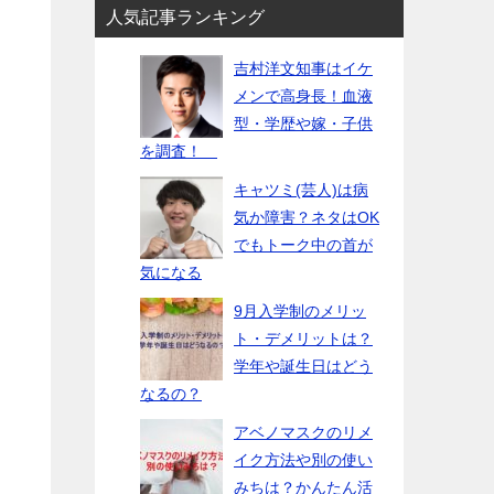
人気記事ランキング
吉村洋文知事はイケ
メンで高身長！血液
型・学歴や嫁・子供
を調査！
キャツミ(芸人)は病
気か障害？ネタはOK
でもトーク中の首が
気になる
9月入学制のメリッ
ト・デメリットは？
学年や誕生日はどう
なるの？
アベノマスクのリメ
イク方法や別の使い
みちは？かんたん活