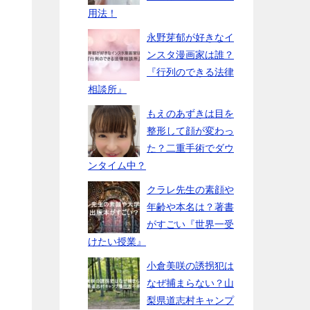
用法！
永野芽郁が好きなイ
ンスタ漫画家は誰？
『行列のできる法律
相談所』
もえのあずきは目を
整形して顔が変わっ
た？二重手術でダウ
ンタイム中？
クラレ先生の素顔や
年齢や本名は？著書
がすごい『世界一受
けたい授業』
小倉美咲の誘拐犯は
なぜ捕まらない？山
梨県道志村キャンプ