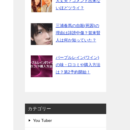
大丈夫？コメント出来な
いほどツライ？
三浦春馬の自殺(死因)の
理由は誹謗中傷？賀来賢
人は何か知っていた？
パープルレイン(ワイン)
の味・口コミや購入方法
は？第2予約開始！
カテゴリー
You Tuber