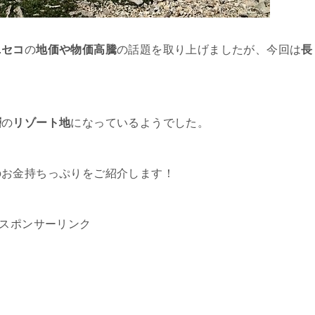
ニセコ
の
地価や物価高騰
の話題を取り上げましたが、今回は
長
層
の
リゾート地
になっているようでした。
のお金持ちっぷりをご紹介します！
スポンサーリンク