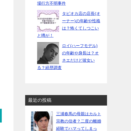
場行方不明事件
タピオカ店の店長(オ
ーナー)の年齢や性格
は？怖くてしつこい
と噂が！
ロイ(ハーフモデル)
の年齢や身長は？オ
ネエだけど彼女い
る？経歴調査
最近の投稿
三浦春馬の母親はカルト
宗教の信者？二度の離婚
経験でハマってしまっ