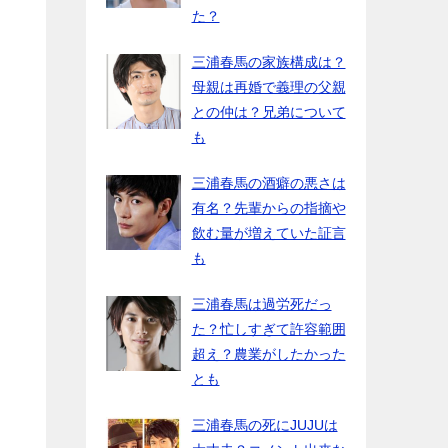
た？
三浦春馬の家族構成は？
母親は再婚で義理の父親
との仲は？兄弟について
も
三浦春馬の酒癖の悪さは
有名？先輩からの指摘や
飲む量が増えていた証言
も
三浦春馬は過労死だっ
た？忙しすぎて許容範囲
超え？農業がしたかった
とも
三浦春馬の死にJUJUは