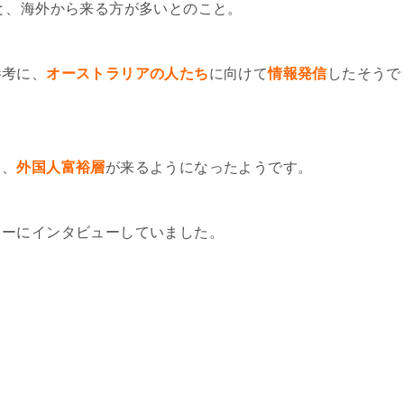
と、海外から来る方が多いとのこと。
参考に、
オーストラリアの人たち
に向けて
情報発信
したそうで
も、
外国人富裕層
が来るようになったようです。
リーにインタビューしていました。