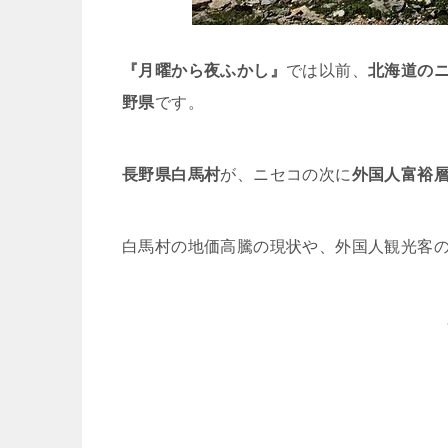
『月曜から夜ふかし』
では以前、
北海道の
野県
です。
長野県白馬村
が、ニセコの次に
外国人富裕
白馬村の地価高騰の現状や、外国人観光客