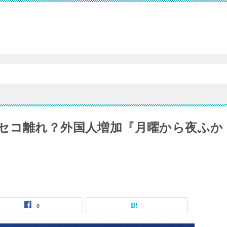
セコ離れ？外国人増加『月曜から夜ふか
0